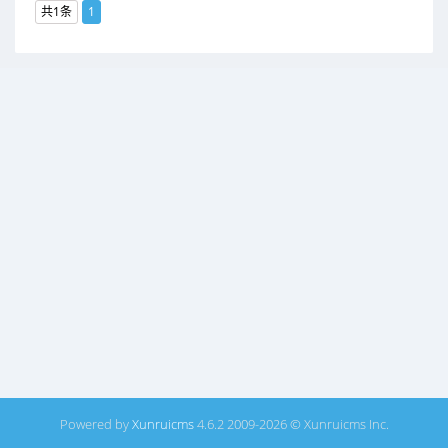
共1条
1
Powered by
Xunruicms
4.6.2 2009-2026 © Xunruicms Inc.