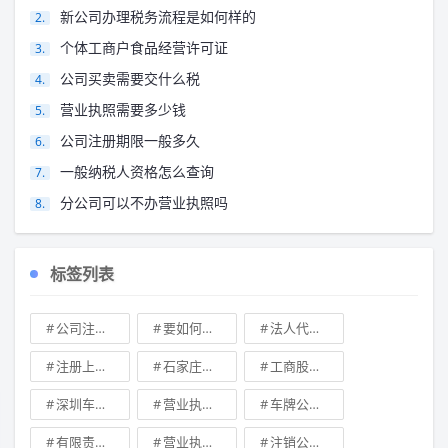
新公司办理税务流程是如何样的
个体工商户食品经营许可证
公司买卖需要交什么税
营业执照需要多少钱
公司注册期限一般多久
一般纳税人资格怎么查询
分公司可以不办营业执照吗
标签列表
公司注册地址可不可以改
要如何注册成立家族公司
法人代表变更\
注册上海公司
石家庄典当行转让
工商股权转让
深圳车牌可以转让吗？
营业执照也能卖钱么
车牌公司转让，北京带车牌公司转让\
有限责任公司的出资份额能继承吗
营业执照有效期是多久
注销公司收费\